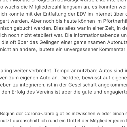
 So wuchs die Mitgliederzahl langsam an, es konnten we
ich konnte mit der Entfaltung der EDV im Internet über 
agert werden. Aber noch bis heute können im Pförtner
nisch gebucht werden. Dies alles war in einer Zeit, in d
ch noch nicht etabliert war. Die Informationsabende u
 die oft über das Gelingen einer gemeinsamen Autonutz
nicht an andere, lautete ein unvergessener Kommentar e
haring weiter verbreitet. Temporär nutzbare Autos sind 
iven zum eigenen Auto an. Die Idee, bewusst auf eigene
sleben zu integrieren, ist in der Gesellschaft angekomm
r den Erfolg des Vereins ist aber die gute und engagi
 Beginn der Corona-Jahre gibt es inzwischen wieder einen 
nutzt durchschnittlich rund ein Drittel der Mitglieder jeden