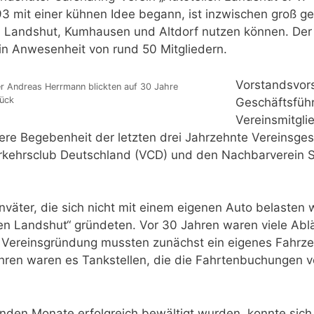
mit einer kühnen Idee begann, ist inzwischen groß ge
n Landshut, Kumhausen und Altdorf nutzen können. Der Ve
in Anwesenheit von rund 50 Mitgliedern.
Vorstandsvor
r Andreas Herrmann blickten auf 30 Jahre
rück
Geschäftsfüh
Vereinsmitgli
ere Begebenheit der letzten drei Jahrzehnte Vereinsges
erkehrsclub Deutschland (VCD) und den Nachbarverein Sta
nväter, die sich nicht mit einem eigenen Auto belasten 
eilen Landshut“ gründeten. Vor 30 Jahren waren viele 
 Vereinsgründung mussten zunächst ein eigenes Fahrze
hren waren es Tankstellen, die die Fahrtenbuchungen 
den Monate erfolgreich bewältigt wurden, konnte sic