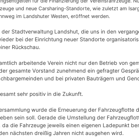
ngsentgelten für die Finanzierung der Vereinsfahrzeuge. Nu
zeuge und neue Carsharing-Standorte, wie zuletzt am Isar
nnweg im Landshuter Westen, eröffnet werden.
h der Stadtverwaltung Landshut, die uns in den vergange
eder bei der Einrichtung neuer Standorte organisatorisc
iner Rückschau.
namtlich arbeitende Verein nicht nur den Betrieb von 
rn der gesamte Vorstand zunehmend ein gefragter Gespr
chbargemeinden und bei privaten Bauträgern und Geno
esamt sehr positiv in die Zukunft.
versammlung wurde die Erneuerung der Fahrzeugflotte d
eben sein soll. Gerade die Umstellung der Fahrzeugflott
 da die Fahrzeuge jeweils einen eigenen Ladepunkt benö
 den nächsten dreißig Jahren nicht ausgehen wird.