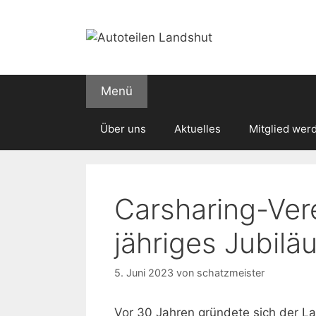
Zum
Inhalt
springen
Menü
Über uns
Aktuelles
Mitglied wer
Carsharing-Vere
jähriges Jubilä
5. Juni 2023
von
schatzmeister
Vor 30 Jahren gründete sich der La