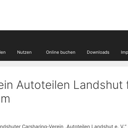
den
Nutzen
Online buchen
Downloads
Imp
in Autoteilen Landshut f
um
ndshuter Carsharing-Verein „Autoteilen Landshut e. V.“ 