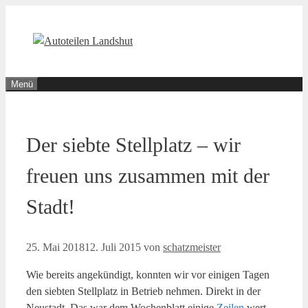
Zum
Inhalt
springen
Menü
Der siebte Stellplatz – wir
freuen uns zusammen mit der
Stadt!
25. Mai 2018
12. Juli 2015
von
schatzmeister
Wie bereits angekündigt, konnten wir vor einigen Tagen
den siebten Stellplatz in Betrieb nehmen. Direkt in der
Neustadt. Das war dem Wochenblatt einige
Zeilen
wert.