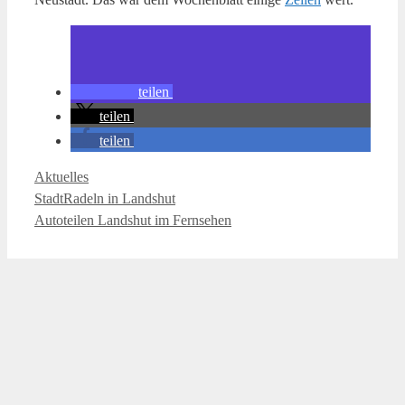
teilen
teilen
teilen
Kategorien
Aktuelles
StadtRadeln in Landshut
Autoteilen Landshut im Fernsehen