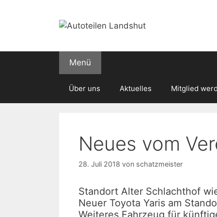
Zum
Inhalt
springen
Menü
Über uns
Aktuelles
Mitglied wer
Neues vom Ver
28. Juli 2018
von
schatzmeister
Standort Alter Schlachthof wi
Neuer Toyota Yaris am Stando
Weiteres Fahrzeug für künftig