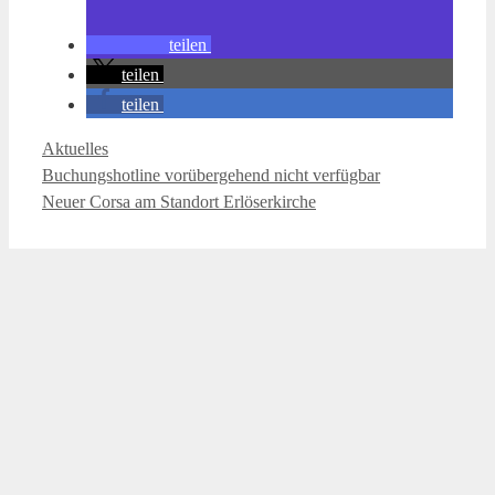
teilen
teilen
teilen
Kategorien
Aktuelles
Buchungshotline vorübergehend nicht verfügbar
Neuer Corsa am Standort Erlöserkirche