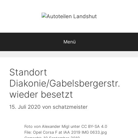
Zum
Inhalt
springen
Menü
Standort
Diakonie/Gabelsbergerstr.
wieder besetzt
15. Juli 2020
von
schatzmeister
Foto von Alexander Migl unter CC BY-SA 4.0
File: Opel Corsa F at IAA 2019 IMG 0633.jpg